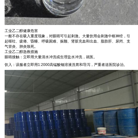
工业乙二醇健康危害
一般不存在吸入重度现象，对眼睛可引起刺激。大量饮用会刺激中枢神经，引
起呕吐、疲倦、昏睡、呼吸困难、振颤、肾脏充血和出血、脂肪肝、尿闭、支
气管炎、肺炎致死。
工业乙二醇急救措施
眼睛接触：立即用大量清水冲洗或生理盐水冲洗，就医。
饮入：误服者立即用1:2000高锰酸钿溶液洗胃和导泻，严重者送医院诊治。